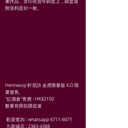
畫作品，並印在賀年錦盒上，錦盒還
附送利是封一枚。
Hennessy 軒尼詩 金虎限量版 X.O 限
量發售。
"紅酒倉"售價 : HK$2150
數量有限欲購從速
 歡迎查詢 : whatsapp 6711-6071
 九龍城店 : 2383-4388