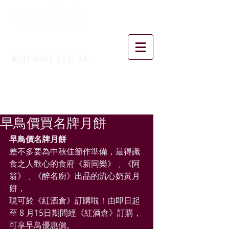
RED WINE CELLAR
早鳥價買名牌月餅
早鳥價名牌月餅
差不多要為中秋佳節作準備，最得識
食之人歡心的食府《新同樂》﹑《阿
翁》﹑《醉名廚》出品的流心奶黃月
餅，
現可於《紅酒倉》訂購啦！由即日起
至 8 月15日期間經《紅酒倉》訂購，
可享早鳥優惠價。