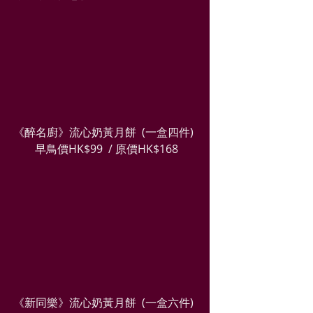
《醉名廚》流心奶黃月餅  (一盒四件) 
 早鳥價HK$99  / 原價HK$168
《新同樂》流心奶黃月餅  (一盒六件) 