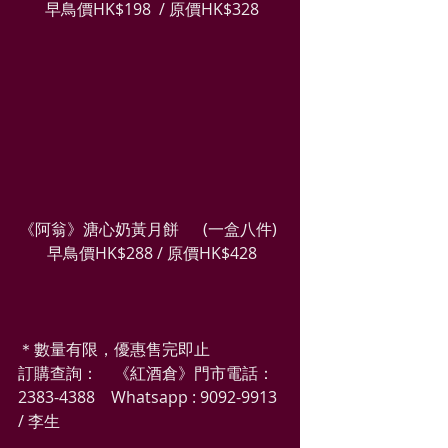
 早鳥價HK$198  / 原價HK$328
《阿翁》溏心奶黃月餅      (一盒八件) 
 早鳥價HK$288 / 原價HK$428
＊數量有限，優惠售完即止
訂購查詢：　《紅酒倉》門市電話：
2383-4388    Whatsapp : 9092-9913 
/ 李生