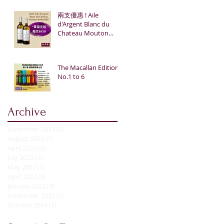
兩支優惠 ! Aile
d'Argent Blanc du
Chateau Mouton
Rothschild
The Macallan Edition
No.1 to 6
Archive
November 2023
(2)
2 posts
August 2023
(1)
1 post
April 2023
(2)
2 posts
July 2022
(1)
1 post
May 2022
(1)
1 post
April 2022
(5)
5 posts
January 2022
(3)
3 posts
November 2021
(1)
1 post
October 2014
(1)
1 post