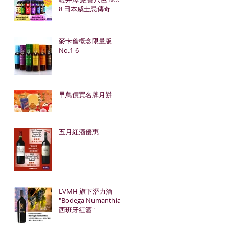
8 日本威士忌傳奇
麥卡倫概念限量版
No.1-6
早鳥價買名牌月餅
五月紅酒優惠
LVMH 旗下潛力酒
"Bodega Numanthia
西班牙紅酒"