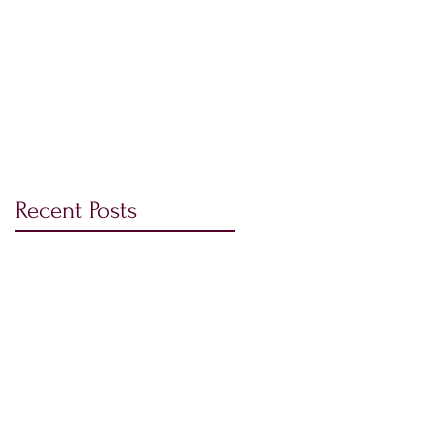
BARON EDMOND de
ROTHSCHILD 免費試酒
會
Recent Posts