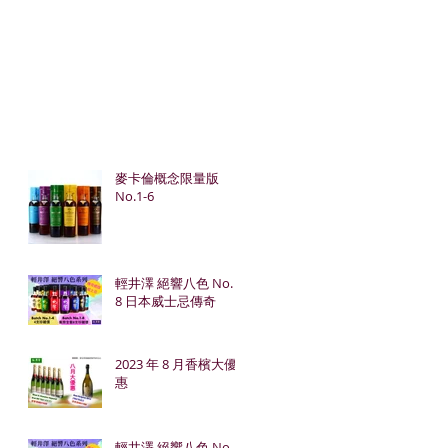
麥卡倫概念限量版
No.1-6
輕井澤 絕響八色 No. 1-
8 日本威士忌傳奇
2023 年 8 月香檳大優
惠
輕井澤 絕響八色 No. 1-